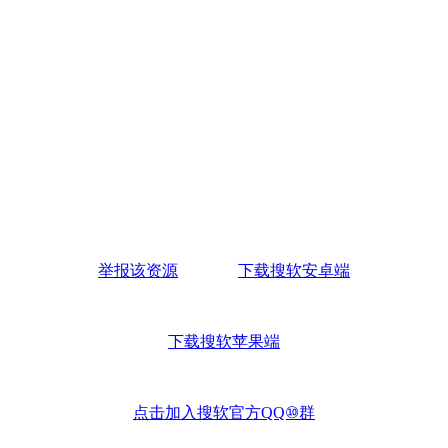
举报该资源
下载搜软安卓端
下载搜软苹果端
点击加入搜软官方QQ⑩群