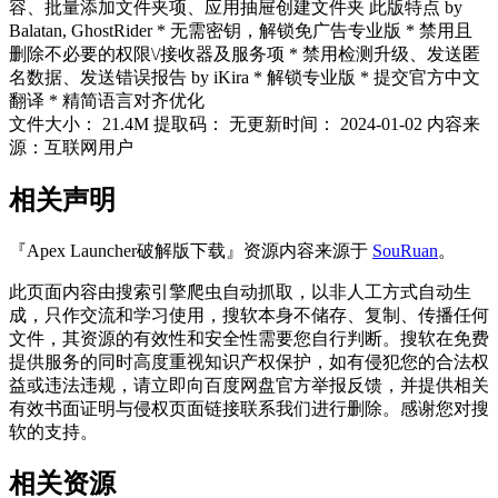
容、批量添加文件夹项、应用抽屉创建文件夹 此版特点 by
Balatan, GhostRider * 无需密钥，解锁免广告专业版 * 禁用且
删除不必要的权限\/接收器及服务项 * 禁用检测升级、发送匿
名数据、发送错误报告 by iKira * 解锁专业版 * 提交官方中文
翻译 * 精简语言对齐优化
文件大小：
21.4M
提取码：
无
更新时间：
2024-01-02
内容来
源：互联网用户
相关声明
『Apex Launcher破解版下载』资源内容来源于
SouRuan
。
此页面内容由搜索引擎爬虫自动抓取，以非人工方式自动生
成，只作交流和学习使用，搜软本身不储存、复制、传播任何
文件，其资源的有效性和安全性需要您自行判断。搜软在免费
提供服务的同时高度重视知识产权保护，如有侵犯您的合法权
益或违法违规，请立即向百度网盘官方举报反馈，并提供相关
有效书面证明与侵权页面链接联系我们进行删除。感谢您对搜
软的支持。
相关资源