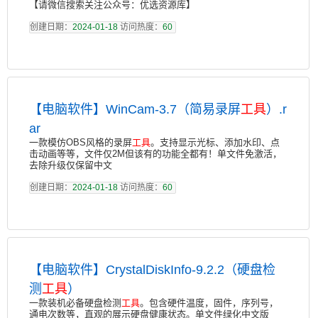
【请微信搜索关注公众号：优选资源库】
创建日期：
2024-01-18
访问热度：
60
【电脑软件】WinCam-3.7（简易录屏
工具
）.r
ar
一款模仿OBS风格的录屏
工具
。支持显示光标、添加水印、点
击动画等等，文件仅2M但该有的功能全都有！单文件免激活，
去除升级仅保留中文
创建日期：
2024-01-18
访问热度：
60
【电脑软件】CrystalDiskInfo-9.2.2（硬盘检
测
工具
）
一款装机必备硬盘检测
工具
。包含硬件温度，固件，序列号，
通电次数等，直观的展示硬盘健康状态。单文件绿化中文版