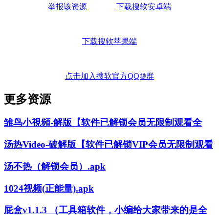
举报该资源
下载搜软安卓端
下载搜软苹果端
点击加入搜软官方QQ⑩群
更多资源
雏鸟小視頻-解版【软件已解锁会员无限制观看全
汤热Video-破解版【软件已解锁VIP会员无限制观看
汤不热（解锁会员）.apk
1024视频(正能量).apk
屁盒v1.1.3 （工具箱软件，小编给大家带来的是全