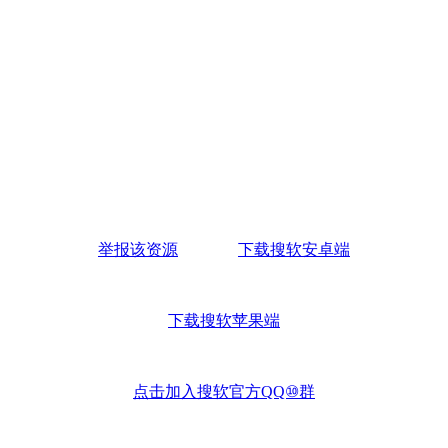
举报该资源
下载搜软安卓端
下载搜软苹果端
点击加入搜软官方QQ⑩群