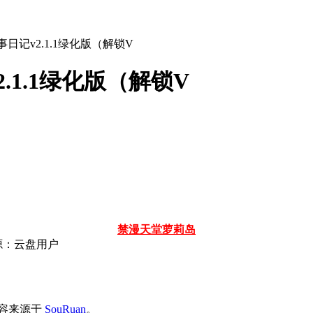
记事日记v2.1.1绿化版（解锁V
2.1.1绿化版（解锁V
禁漫天堂
萝莉岛
源：云盘用户
源内容来源于
SouRuan
。