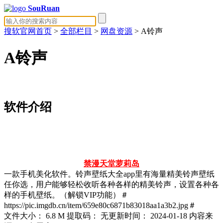
SouRuan
搜软官网首页
>
全部栏目
>
网盘资源
> A铃声
A铃声
软件介绍
禁漫天堂
萝莉岛
一款手机美化软件。铃声壁纸大全app里有海量精美铃声壁纸
任你选，用户能够轻松收听各种各样的精美铃声，设置各种各
样的手机壁纸。（解锁VIP功能）＃
https://pic.imgdb.cn/item/659e80c6871b83018aa1a3b2.jpg＃
文件大小：
6.8 M
提取码：
无
更新时间：
2024-01-18
内容来