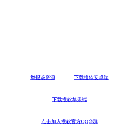
举报该资源
下载搜软安卓端
下载搜软苹果端
点击加入搜软官方QQ⑩群