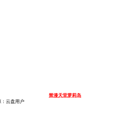
禁漫天堂
萝莉岛
源：云盘用户