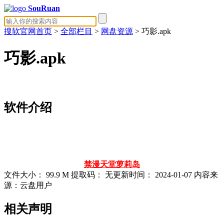
SouRuan
搜软官网首页
>
全部栏目
>
网盘资源
> 巧影.apk
巧影.apk
软件介绍
禁漫天堂
萝莉岛
文件大小：
99.9 M
提取码：
无
更新时间：
2024-01-07
内容来
源：云盘用户
相关声明