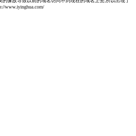
换的缘故导致以前的域名访问不到现在的域名上去,所以出现了
yinghua.com/