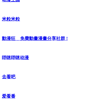
米粒米粒
動漫狂 _ 免費動畫漫畫分享社群 !
哔咪哔咪动漫
去看吧
爱看番