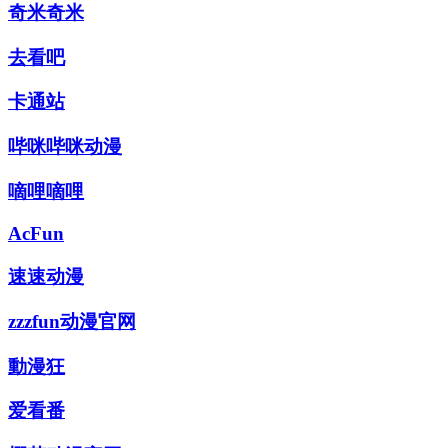
奇米奇米
去看吧
卡通站
哔咪哔咪动漫
嘀哩嘀哩
AcFun
速速动漫
zzzfun动漫官网
動漫狂
爱看番