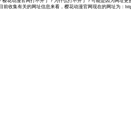
少 樱花动漫官网打不开了？为什么打不开了？可能是因为网址更
关的网址信息来看，樱花动漫官网现在的网址为：http://www.i