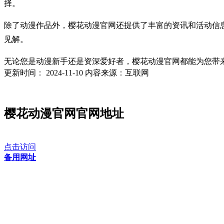
择。
除了动漫作品外，樱花动漫官网还提供了丰富的资讯和活动信
见解。
无论您是动漫新手还是资深爱好者，樱花动漫官网都能为您带
更新时间：
2024-11-10
内容来源：互联网
樱花动漫官网官网地址
点击访问
备用网址