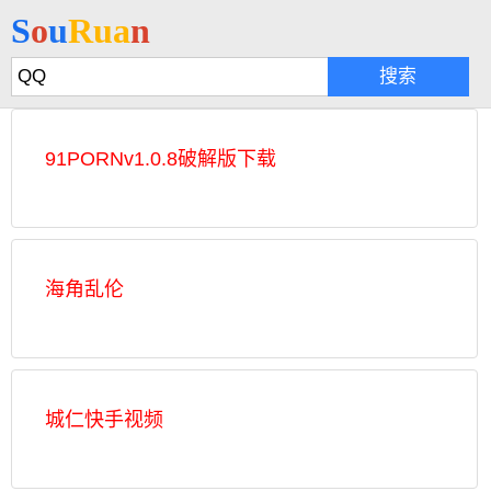
S
o
u
R
u
a
n
91PORNv1.0.8破解版下载
海角乱伦
城仁快手视频