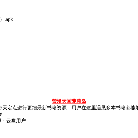
.apk
禁漫天堂
萝莉岛
每天定点进行更细最新书籍资源，用户在这里遇见多本书籍都能
g＃
源：云盘用户