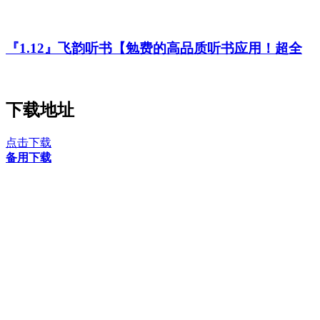
『1.12』飞韵听书【勉费的高品质听书应用！超全
下载地址
点击下载
备用下载