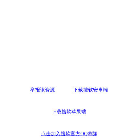
举报该资源
下载搜软安卓端
下载搜软苹果端
点击加入搜软官方QQ⑩群