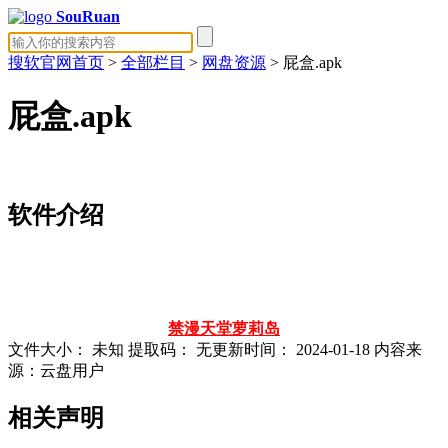
SouRuan
搜软官网首页
>
全部栏目
>
网盘资源
> 屁盒.apk
屁盒.apk
软件介绍
禁漫天堂
萝莉岛
文件大小：
未知
提取码：
无
更新时间：
2024-01-18
内容来
源：云盘用户
相关声明