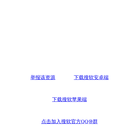
举报该资源
下载搜软安卓端
下载搜软苹果端
点击加入搜软官方QQ⑩群