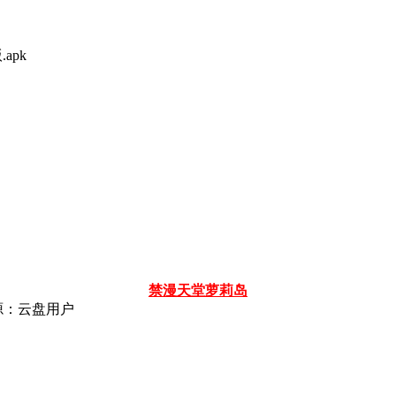
apk
禁漫天堂
萝莉岛
源：云盘用户