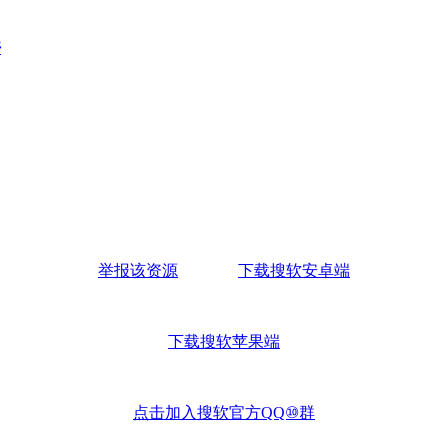
件
举报该资源
下载搜软安卓端
下载搜软苹果端
点击加入搜软官方QQ⑩群