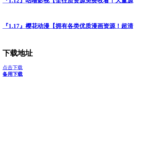
『1.12』咕噜影视【全往质资源免费收看！大量源
『1.17』樱花动漫【拥有各类优质漫画资源！超清
下载地址
点击下载
备用下载