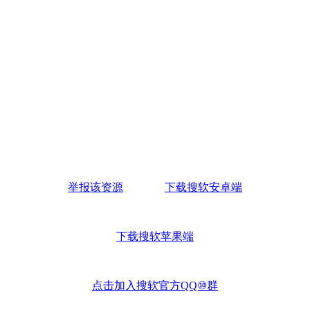
举报该资源
下载搜软安卓端
下载搜软苹果端
点击加入搜软官方QQ⑩群