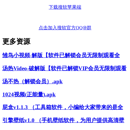
下载搜软苹果端
点击加入搜软官方QQ⑩群
更多资源
雏鸟小視頻-解版【软件已解锁会员无限制观看全
汤热Video-破解版【软件已解锁VIP会员无限制观看
汤不热（解锁会员）.apk
1024视频(正能量).apk
屁盒v1.1.3 （工具箱软件，小编给大家带来的是全
引擎壁纸v1.0 （手机壁纸软件，为用户提供高清壁