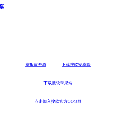
分享
举报该资源
下载搜软安卓端
下载搜软苹果端
点击加入搜软官方QQ⑩群