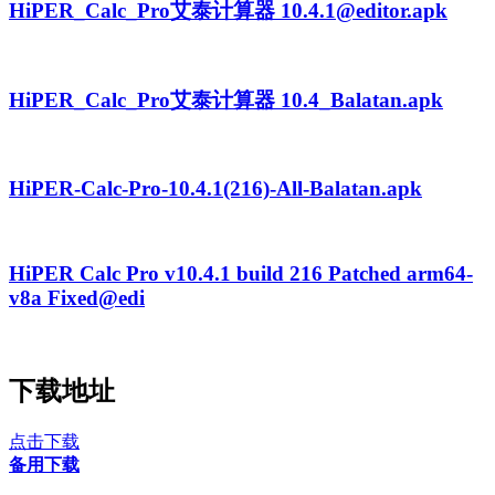
HiPER_Calc_Pro艾泰计算器 10.4.1@editor.apk
HiPER_Calc_Pro艾泰计算器 10.4_Balatan.apk
HiPER-Calc-Pro-10.4.1(216)-All-Balatan.apk
HiPER Calc Pro v10.4.1 build 216 Patched arm64-
v8a Fixed@edi
下载地址
点击下载
备用下载