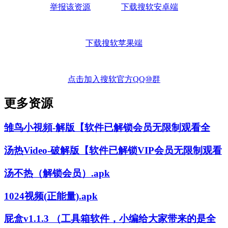
举报该资源
下载搜软安卓端
下载搜软苹果端
点击加入搜软官方QQ⑩群
更多资源
雏鸟小視頻-解版【软件已解锁会员无限制观看全
汤热Video-破解版【软件已解锁VIP会员无限制观看
汤不热（解锁会员）.apk
1024视频(正能量).apk
屁盒v1.1.3 （工具箱软件，小编给大家带来的是全