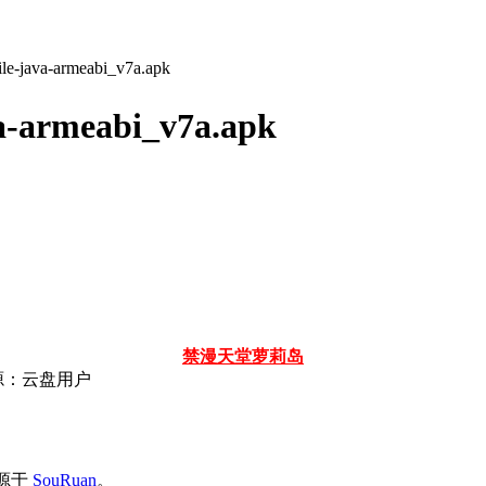
e-java-armeabi_v7a.apk
a-armeabi_v7a.apk
禁漫天堂
萝莉岛
源：云盘用户
容来源于
SouRuan
。