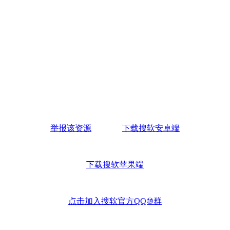
举报该资源
下载搜软安卓端
下载搜软苹果端
点击加入搜软官方QQ⑩群