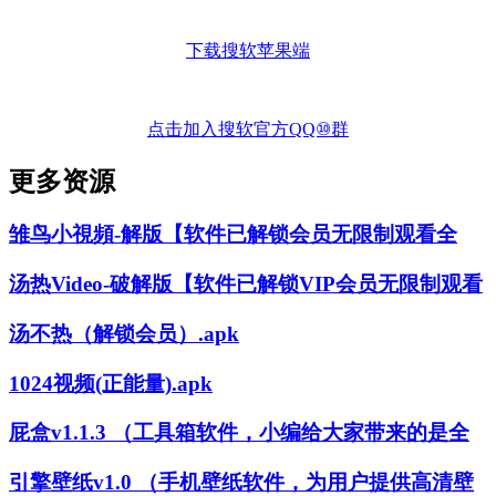
下载搜软苹果端
点击加入搜软官方QQ⑩群
更多资源
雏鸟小視頻-解版【软件已解锁会员无限制观看全
汤热Video-破解版【软件已解锁VIP会员无限制观看
汤不热（解锁会员）.apk
1024视频(正能量).apk
屁盒v1.1.3 （工具箱软件，小编给大家带来的是全
引擎壁纸v1.0 （手机壁纸软件，为用户提供高清壁