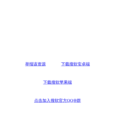
举报该资源
下载搜软安卓端
下载搜软苹果端
点击加入搜软官方QQ⑩群