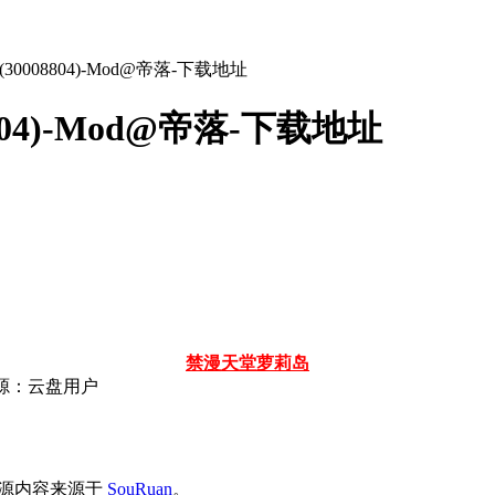
4(30008804)-Mod@帝落-下载地址
8804)-Mod@帝落-下载地址
禁漫天堂
萝莉岛
源：云盘用户
址』资源内容来源于
SouRuan
。