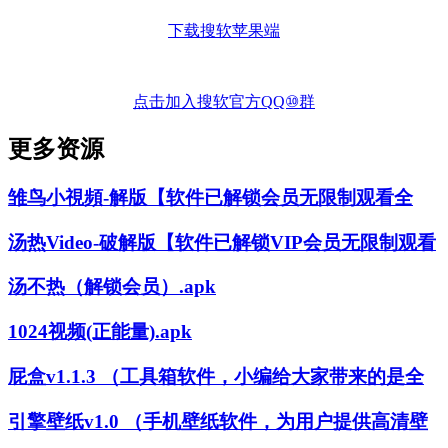
下载搜软苹果端
点击加入搜软官方QQ⑩群
更多资源
雏鸟小視頻-解版【软件已解锁会员无限制观看全
汤热Video-破解版【软件已解锁VIP会员无限制观看
汤不热（解锁会员）.apk
1024视频(正能量).apk
屁盒v1.1.3 （工具箱软件，小编给大家带来的是全
引擎壁纸v1.0 （手机壁纸软件，为用户提供高清壁