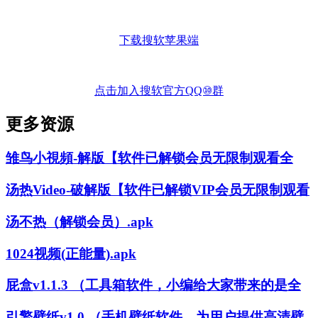
下载搜软苹果端
点击加入搜软官方QQ⑩群
更多资源
雏鸟小視頻-解版【软件已解锁会员无限制观看全
汤热Video-破解版【软件已解锁VIP会员无限制观看
汤不热（解锁会员）.apk
1024视频(正能量).apk
屁盒v1.1.3 （工具箱软件，小编给大家带来的是全
引擎壁纸v1.0 （手机壁纸软件，为用户提供高清壁